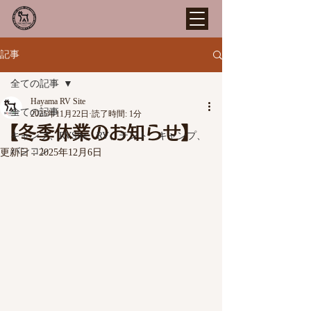
記事
全ての記事
Hayama RV Site
全ての記事
2025年11月22日
読了時間: 1分
【冬季休業のお知らせ】
キャンプ、RVSite、RV、テント、キャンプ、
バンコン
更新日：
2025年12月6日