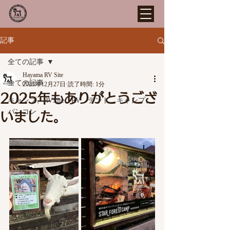
記事
全ての記事
Hayama RV Site
全ての記事
2025年12月27日
読了時間: 1分
2025年もありがとうござ
キャンプ、RVSite、RV、テント、キャンプ、
バンコン
いました。