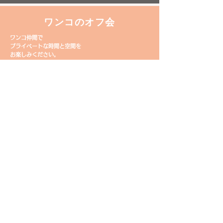
ワンコのオフ会
​ワンコ仲間で
プライベートな時間と空間を
お楽しみください。
料金は人数換算
多頭飼いの方にも、
安心してご利用いただくため、
​料金は人数換算となります。
​テント泊
ドッグラン内で、ワンコをノーリードのままテント泊が
できます。詳しくはTENT-siteページをご覧ください。
キャンプ宿泊はコチラ