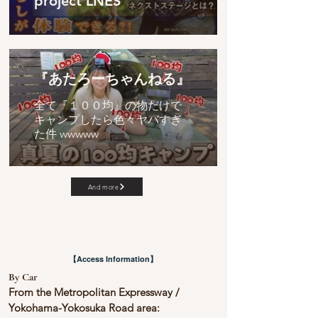
project LNES
『あたろーちゃんねる』
全て『１００均』の物だけで
キャンプしたら色々ヤバすぎ
た件 wwwww
And more
【Access Information】
By Car
From the Metropolitan Expressway /
Yokohama-Yokosuka Road area: