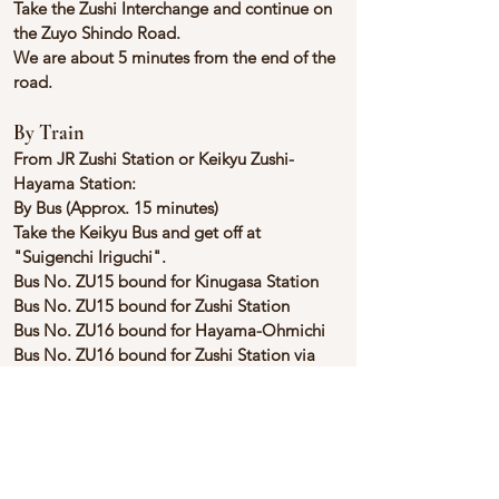
Take the Zushi Interchange and continue on
the Zuyo Shindo Road.
We are about 5 minutes from the end of the
road.
By Train
From JR Zushi Station or Keikyu Zushi-
Hayama Station:
By Bus (Approx. 15 minutes)
Take the Keikyu Bus and get off at
"Suigenchi Iriguchi".
Bus No. ZU15 bound for Kinugasa Station
Bus No. ZU15 bound for Zushi Station
Bus No. ZU16 bound for Hayama-Ohmichi
Bus No. ZU16 bound for Zushi Station via
Shonan International Village Center
By Taxi
(Approx. 20minutes)
Fare: Around ¥2,000
Address