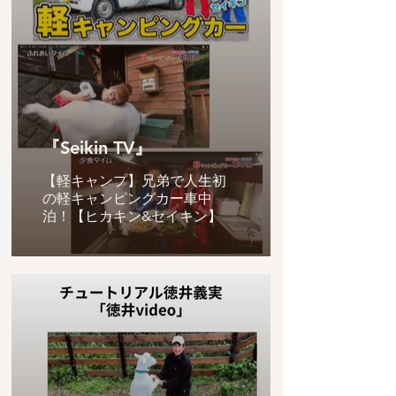
『Seikin TV』
【軽キャンプ】兄弟で人生初
の軽キャンピングカー車中
泊！【ヒカキン&セイキン】